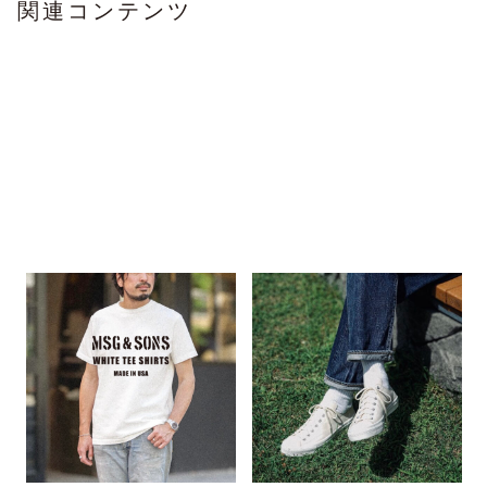
関連コンテンツ
「たかがTシャツ、されどTシャ
WAKOUWA × MSG &
ツ。」
SONS
US ARMY GYM SHOES
2026.08.04
2026.07.28
FEATURE
FEATURE