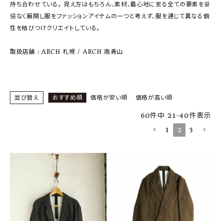
SHOP
持ち合わせている。 見え方はもちろん、素材、着心地に至る全ての要素を妥
協なく展開し服をファッションアイテムの一つと考えず、服を通じて異なる個
INFORMATION
性を結びつけクリエイトしている。
取扱店舗 : ARCH 札幌 / ARCH 南青山
ご利用ガイド
プライバシーポリシー
特定商取引法について
並び替え
おすすめ順
価格が安い順
価格が高い順
お問い合わせ
60
件中
21
-
40
件表示
OFFICIAL WEB SITE
1
2
3
ACCOUNT MENU
ようこそ ゲスト 様
meeting_room
person
ログイン
会員登録