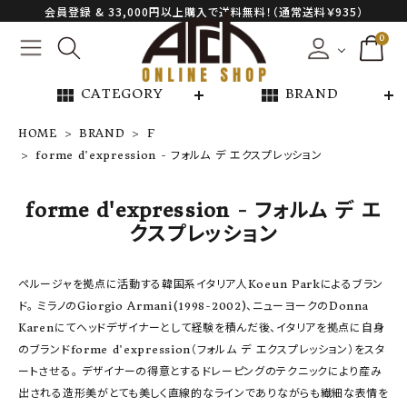
会員登録 & 33,000円以上購入で送料無料！（通常送料￥935）
0
view_module
view_module
CATEGORY
BRAND
HOME
BRAND
F
forme d'expression - フォルム デ エクスプレッション
NEW ARRIVAL
forme d'expression - フォルム デ エ
ARCH EXCLUSIVE
クスプレッション
BRAND
ペルージャを拠点に活動する韓国系イタリア人Koeun Parkによるブラン
ド。 ミラノのGiorgio Armani(1998-2002)、ニューヨークのDonna
CATEGORY
Karenにてヘッドデザイナーとして経験を積んだ後、イタリアを拠点に自身
のブランドforme d'expression（フォルム デ エクスプレッション）をスタ
CONTENTS
ートさせる。 デザイナーの得意とするドレーピングのテクニックにより産み
出される造形美がとても美しく直線的なラインでありながらも繊細な表情を