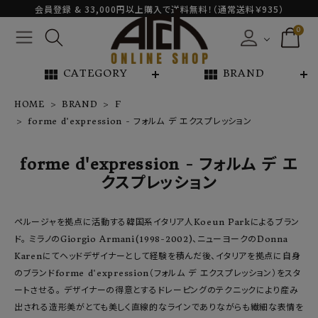
会員登録 & 33,000円以上購入で送料無料！（通常送料￥935）
0
view_module
view_module
CATEGORY
BRAND
HOME
BRAND
F
forme d'expression - フォルム デ エクスプレッション
NEW ARRIVAL
forme d'expression - フォルム デ エ
ARCH EXCLUSIVE
クスプレッション
BRAND
ペルージャを拠点に活動する韓国系イタリア人Koeun Parkによるブラン
ド。 ミラノのGiorgio Armani(1998-2002)、ニューヨークのDonna
CATEGORY
Karenにてヘッドデザイナーとして経験を積んだ後、イタリアを拠点に自身
のブランドforme d'expression（フォルム デ エクスプレッション）をスタ
CONTENTS
ートさせる。 デザイナーの得意とするドレーピングのテクニックにより産み
出される造形美がとても美しく直線的なラインでありながらも繊細な表情を