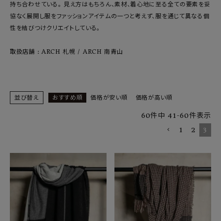
SHOP
持ち合わせている。 見え方はもちろん、素材、着心地に至る全ての要素を妥
協なく展開し服をファッションアイテムの一つと考えず、服を通じて異なる個
INFORMATION
性を結びつけクリエイトしている。
取扱店舗 : ARCH 札幌 / ARCH 南青山
ご利用ガイド
プライバシーポリシー
特定商取引法について
並び替え
おすすめ順
価格が安い順
価格が高い順
お問い合わせ
60
件中
41
-
60
件表示
OFFICIAL WEB SITE
1
2
3
ACCOUNT MENU
ようこそ ゲスト 様
meeting_room
person
ログイン
会員登録