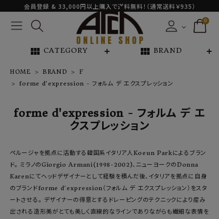
会員登録 & 33,000円以上購入で送料無料！（通常送料￥935）
0
view_module
view_module
CATEGORY
BRAND
HOME
BRAND
F
forme d'expression - フォルム デ エクスプレッション
NEW ARRIVAL
forme d'expression - フォルム デ エ
ARCH EXCLUSIVE
クスプレッション
BRAND
ペルージャを拠点に活動する韓国系イタリア人Koeun Parkによるブラン
ド。 ミラノのGiorgio Armani(1998-2002)、ニューヨークのDonna
CATEGORY
Karenにてヘッドデザイナーとして経験を積んだ後、イタリアを拠点に自身
のブランドforme d'expression（フォルム デ エクスプレッション）をスタ
CONTENTS
ートさせる。 デザイナーの得意とするドレーピングのテクニックにより産み
出される造形美がとても美しく直線的なラインでありながらも繊細な表情を