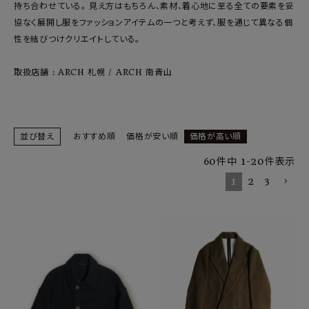
SHOP
持ち合わせている。 見え方はもちろん、素材、着心地に至る全ての要素を妥
協なく展開し服をファッションアイテムの一つと考えず、服を通じて異なる個
INFORMATION
性を結びつけクリエイトしている。
取扱店舗 : ARCH 札幌 / ARCH 南青山
ご利用ガイド
プライバシーポリシー
特定商取引法について
並び替え
おすすめ順
価格が安い順
価格が高い順
お問い合わせ
60
件中
1
-
20
件表示
OFFICIAL WEB SITE
1
2
3
ACCOUNT MENU
ようこそ ゲスト 様
meeting_room
person
ログイン
会員登録