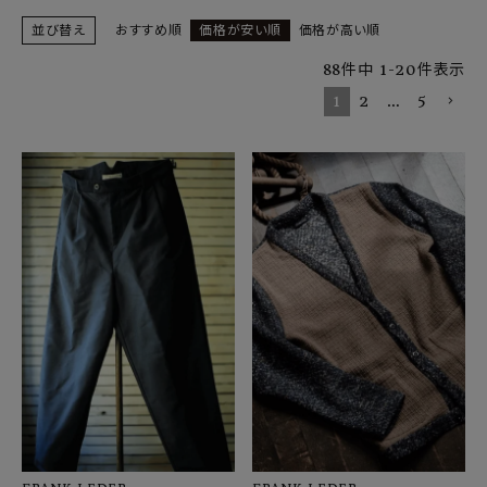
SHOP
並び替え
おすすめ順
価格が安い順
価格が高い順
INFORMATION
88
件中
1
-
20
件表示
1
2
…
5
ご利用ガイド
プライバシーポリシー
特定商取引法について
お問い合わせ
OFFICIAL WEB SITE
ACCOUNT MENU
ようこそ ゲスト 様
meeting_room
person
ログイン
会員登録