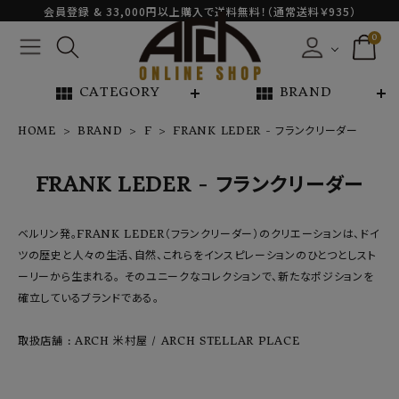
会員登録 & 33,000円以上購入で送料無料！（通常送料￥935）
0
view_module
view_module
CATEGORY
BRAND
HOME
BRAND
F
FRANK LEDER - フランクリーダー
NEW ARRIVAL
FRANK LEDER - フランクリーダー
ARCH EXCLUSIVE
ベルリン発。FRANK LEDER（フランクリーダー）のクリエーションは、ドイ
ツの歴史と人々の生活、自然、これらをインスピレーションのひとつとしスト
BRAND
ーリーから生まれる。 そのユニークなコレクションで、新たなポジションを
確立しているブランドである。
CATEGORY
取扱店舗 : ARCH 米村屋 / ARCH STELLAR PLACE
CONTENTS