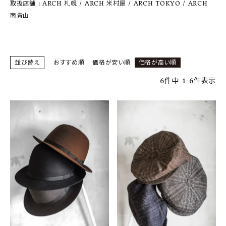
SHOP
取扱店舗 : ARCH 札幌 / ARCH 米村屋 / ARCH TOKYO / ARCH
南青山
INFORMATION
ご利用ガイド
並び替え
おすすめ順
価格が安い順
価格が高い順
プライバシーポリシー
6
件中
1
-
6
件表示
特定商取引法について
お問い合わせ
OFFICIAL WEB SITE
ACCOUNT MENU
ようこそ ゲスト 様
meeting_room
person
ログイン
会員登録