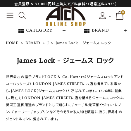
会員登録 & 33,000円以上購入で送料無料！（通常送料￥935）
0
view_module
view_module
CATEGORY
BRAND
HOME
BRAND
J
James Lock - ジェームス ロック
NEW ARRIVAL
James Lock - ジェームス ロック
ARCH EXCLUSIVE
世界最古の帽子ブランドLOCK ＆ Co. Hatters（ジェームスロックアンド
コーハッターズ） LONDON JAMES STREETにお店を構えている事か
BRAND
ら、JAMES LOCK（ジェームスロック）と呼ばれています。 1676年に創業
し、現在もLONDON JAMES STREETに店を構えるジェームスロックは、
CATEGORY
英国王室御用達のブランドとして知られ、チャーチル元首相やジョン・レノ
ン、チャーリー・チャップリンなどそうそうたる人物を顧客に持ち、世界中の
CONTENTS
ジェントルマンに愛されています。