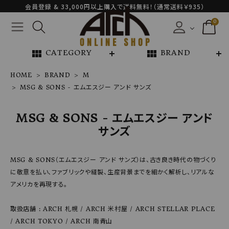
会員登録 & 33,000円以上購入で送料無料！（通常送料￥935）
0
view_module
view_module
CATEGORY
BRAND
HOME
BRAND
M
MSG & SONS - エムエスジー アンド サンズ
NEW ARRIVAL
MSG & SONS - エムエスジー アンド
ARCH EXCLUSIVE
サンズ
BRAND
MSG & SONS（エムエスジー アンド サンズ）は、古き良き時代の物づくり
に敬意を払い、ファブリックや縫製、生産背景までを細かく解析し、リアルな
CATEGORY
アメリカを再現する。
CONTENTS
取扱店舗 : ARCH 札幌 / ARCH 米村屋 / ARCH STELLAR PLACE
/ ARCH TOKYO / ARCH 南青山