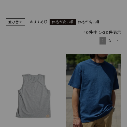
SHOP
INFORMATION
並び替え
おすすめ順
価格が安い順
価格が高い順
ご利用ガイド
40
件中
1
-
20
件表示
1
2
プライバシーポリシー
特定商取引法について
お問い合わせ
OFFICIAL WEB SITE
ACCOUNT MENU
ようこそ ゲスト 様
meeting_room
person
ログイン
会員登録