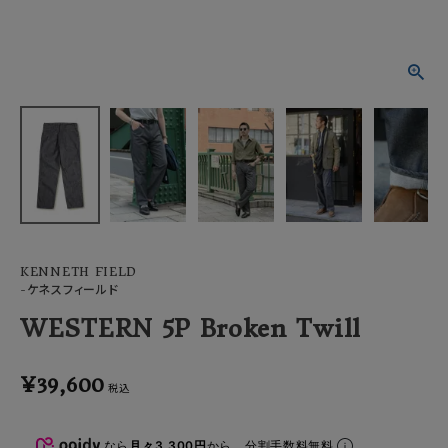
ACCOUNT MENU
ようこそ ゲスト 様
meeting_room
person
ログイン
会員登録
KENNETH FIELD
-ケネスフィールド
WESTERN 5P Broken Twill
¥
39,600
税込
なら
月々3,300円
から。分割手数料無料