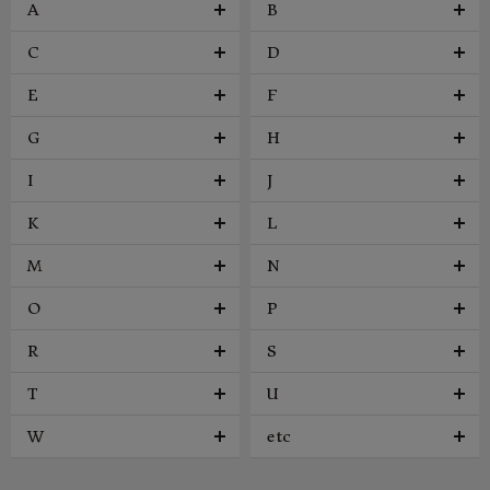
A
B
C
D
E
F
G
H
I
J
K
L
M
N
O
P
R
S
T
U
W
etc