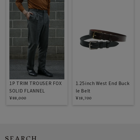
1P TRIM TROUSER FOX
1.25inch West End Buck
SOLID FLANNEL
le Belt
¥
88,000
¥
18,700
SEARCH