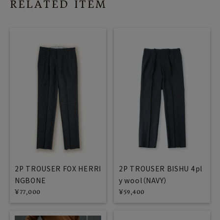
RELATED ITEM
2P TROUSER FOX HERRI
2P TROUSER BISHU 4pl
NGBONE
y wool（NAVY）
¥
77,000
¥
59,400