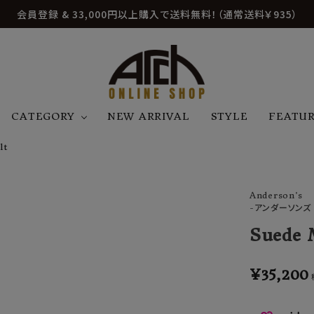
会員登録 & 33,000円以上購入で送料無料！（通常送料￥935）
CATEGORY
NEW ARRIVAL
STYLE
FEATU
lt
アウター
ジャケット
トップス
B
C
D
E
帽子
アクセサリー
ファッション雑貨
Anderson's
K
L
M
N
-アンダーソンズ
U
W
etc
Suede 
¥
35,200