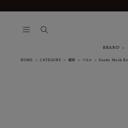
BRAND
HOME
CATEGORY
雑貨
ベルト
Suede Mesh Be
A
J
T
Suede Mesh
Belt
¥
35,200
NEW ARRIVAL