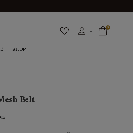
0
RE
SHOP
ボトムス
シューズ
バッグ
F
G
H
I
ヴィンテージ
O
P
R
S
Mesh Belt
税込