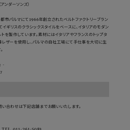
's（アンダーソンズ）
都市パルマにて1966年創立されたベルトファクトリーブラン
てイギリスのクラシックスタイルをベースに、イタリアのモダン
ルトを製作しています。素材にはイタリアやフランスのトップタ
峰レザーを使用し、パルマの自社工場にて手仕事を大切に生
。
 -
7
問い合わせは下記店舗までお願いいたします。
TEL 011-261-5083