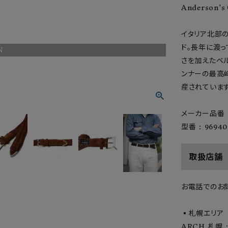
Anderson
イタリア北部の
ド。長年に渡っ
N
さを加えたベ
ンナーの最高
産されています
メーカー品番 :
型番 : 96940
取扱店舗
お電話でのお
DARK
BROWN
▪️札幌エリア
ARCH 札幌 : 