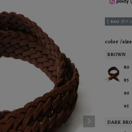
ーチ
アーチサッポロ
オールデン
[
640
ポイン
color
size
トミカ
アストールフレックス
アーツアンドクラフツ
BROWN
80
85
90
95
DARK BR