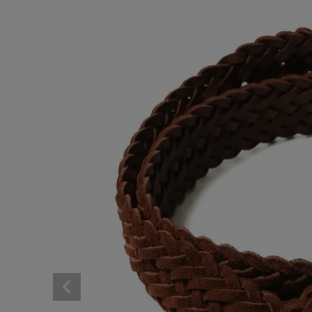
ア
ARCH EXCLUSIVE
BRAND
アナ
CATEGORY
CONTENTS
SHOP
INFORMATION
ACCOUNT MENU
ようこそ ゲスト 様
meeting_room
person
ログイン
会員登録