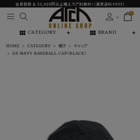
会員登録 & 33,000円以上購入で送料無料！（通常送料￥935）
0
view_module
view_module
CATEGORY
BRAND
HOME
CATEGORY
帽子
キャップ
US NAVY BASEBALL CAP（BLACK）
US NAVY BA
SEBALL CAP
（BLACK）
¥
16,500
NEW ARRIVAL
ARCH EXCLUSIVE