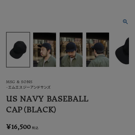
ACCOUNT MENU
ようこそ ゲスト 様
meeting_room
person
ログイン
会員登録
MSG & SONS
-エムエスジーアンドサンズ
US NAVY BASEBALL
CAP（BLACK）
¥
16,500
税込