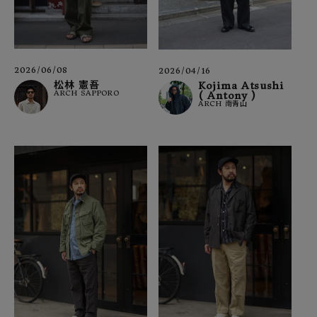
2026/06/08
2026/04/16
松林 憲吾
Kojima Atsushi
ARCH SAPPORO
( Antony )
ARCH 南青山