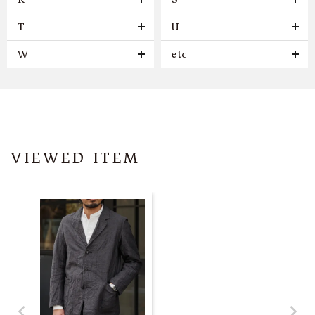
T
U
W
etc
VIEWED ITEM