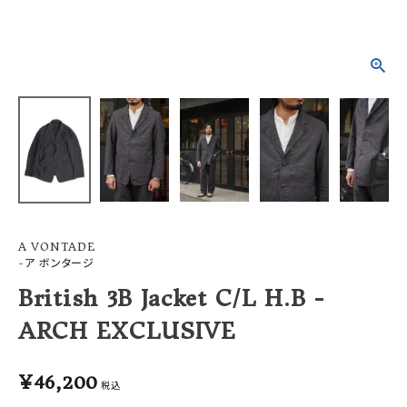
OFFICIAL WEB SITE
ACCOUNT MENU
ようこそ ゲスト 様
meeting_room
person
ログイン
会員登録
A VONTADE
-ア ボンタージ
British 3B Jacket C/L H.B -
ARCH EXCLUSIVE
¥
46,200
税込