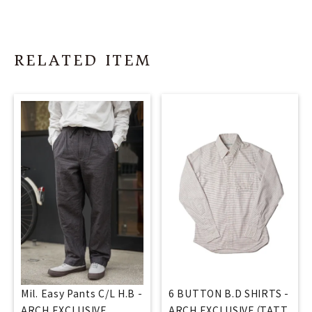
RELATED ITEM
6 BUTTON B.D SHIRTS -
Mil. Easy Pants C/L H.B -
ARCH EXCLUSIVE（TATT
ARCH EXCLUSIVE