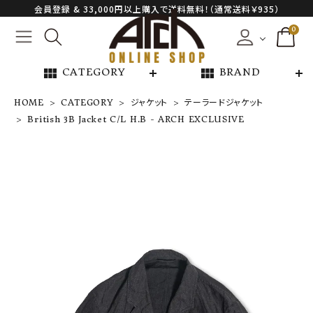
会員登録 & 33,000円以上購入で送料無料！（通常送料￥935）
0
view_module
view_module
CATEGORY
BRAND
HOME
CATEGORY
ジャケット
テーラードジャケット
British 3B Jacket C/L H.B - ARCH EXCLUSIVE
British 3B Jac
ket C/L H.B -
ARCH EXCLU
SIVE
¥
46,200
NEW ARRIVAL