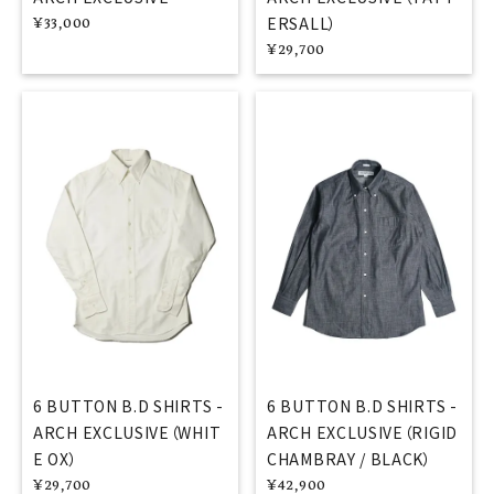
ERSALL）
¥
33,000
¥
29,700
6 BUTTON B.D SHIRTS -
6 BUTTON B.D SHIRTS -
ARCH EXCLUSIVE（WHIT
ARCH EXCLUSIVE（RIGID
E OX）
CHAMBRAY / BLACK）
¥
29,700
¥
42,900