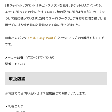
3Ｂジャケット。フロントはチェンジボタンを使用、ポケットはAラインのシル
エットに沿って八の字に付けています。腕の動きに沿うよう自然にカーブを
つけて前に振っています。当時のユーロワークウェアを参考に巻き縫いは使
用せずに折り伏せ縫いと袋縫いで丁寧に仕上げました。
同素材のパンツ
（Mil. Easy Pants）
とセットアップでの着用もおすすめ
です。
メーカー品番 : VTD-0577-JK-AC
型番 : 111229
取扱店舗
お電話でのお問い合わせは下記店舗までお願いいたします。
▪️札幌エリア