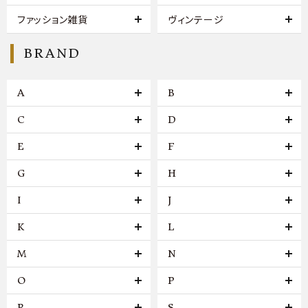
ファッション雑貨
ヴィンテージ
BRAND
A
B
C
D
E
F
G
H
I
J
K
L
M
N
O
P
R
S