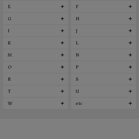
E
F
G
H
I
J
K
L
M
N
O
P
R
S
T
U
W
etc