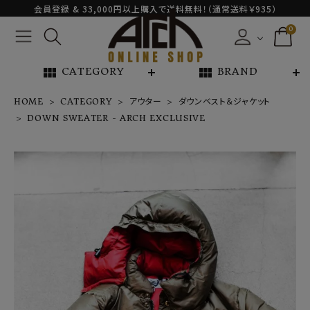
会員登録 & 33,000円以上購入で送料無料！（通常送料￥935）
0
view_module
view_module
CATEGORY
BRAND
HOME
CATEGORY
アウター
ダウンベスト＆ジャケット
DOWN SWEATER - ARCH EXCLUSIVE
DOWN SWEA
TER - ARCH E
XCLUSIVE
¥
121,000
NEW ARRIVAL
ARCH EXCLUSIVE