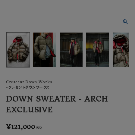
ACCOUNT MENU
ようこそ ゲスト 様
meeting_room
person
ログイン
会員登録
Crescent Down Works
-クレセントダウンワークス
DOWN SWEATER - ARCH
EXCLUSIVE
¥
121,000
税込