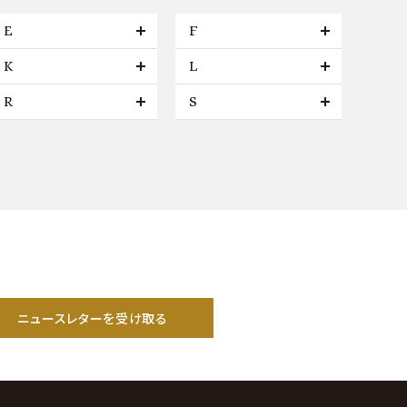
E
F
K
L
R
S
ニュースレターを受け取る