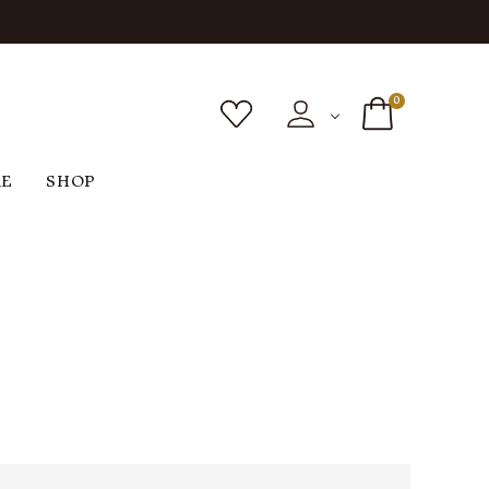
0
RE
SHOP
ボトムス
シューズ
バッグ
F
G
H
I
ヴィンテージ
O
P
R
S