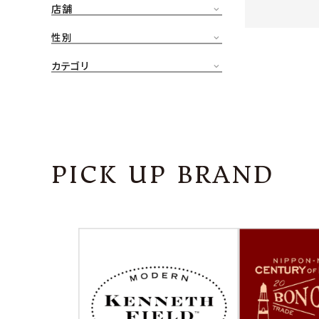
店舗
CONTENTS
ア
性別
SHOP
カテゴリ
INFORMATION
アナ
ご利用ガイド
プライバシーポリシー
PICK UP BRAND
特定商取引法について
お問い合わせ
OFFICIAL WEB SITE
ACCOUNT MENU
ようこそ ゲスト 様
meeting_room
person
ログイン
会員登録