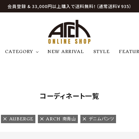
会員登録 & 33,000円以上購入で送料無料！（通常送料￥935）
CATEGORY
NEW ARRIVAL
STYLE
FEATU
アウター
ジャケット
トップス
B
C
D
E
帽子
アクセサリー
ファッション雑貨
K
L
M
N
コーディネート一覧
U
W
etc
AUBERGE
ARCH 南青山
デニムパンツ