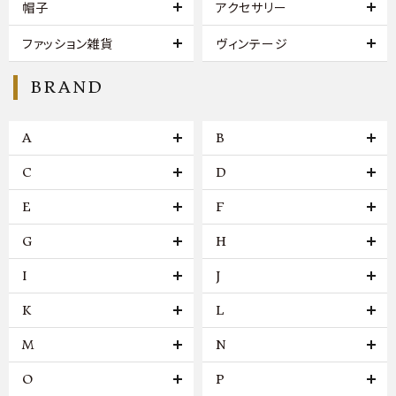
帽子
アクセサリー
ファッション雑貨
ヴィンテージ
BRAND
A
B
C
D
E
F
G
H
I
J
K
L
M
N
O
P