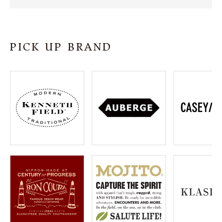
SHOP
INFORMATION
PICK UP BRAND
ご利用ガイド
プライバシーポリシー
特定商取引法について
お問い合わせ
OFFICIAL WEB SITE
ACCOUNT MENU
ようこそ ゲスト 様
meeting_room
person
ログイン
会員登録