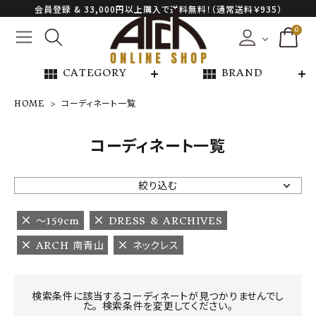
会員登録 & 33,000円以上購入で送料無料！（通常送料￥935）
0
view_module
view_module
CATEGORY
BRAND
HOME
コーディネート一覧
NEW ARRIVAL
コーディネート一覧
ARCH EXCLUSIVE
絞り込む
BRAND
〜159cm
DRESS & ARCHIVES
ARCH 南青山
ネックレス
CATEGORY
CONTENTS
検索条件に該当するコーディネートが見つかりませんでし
た。 検索条件を変更してください。