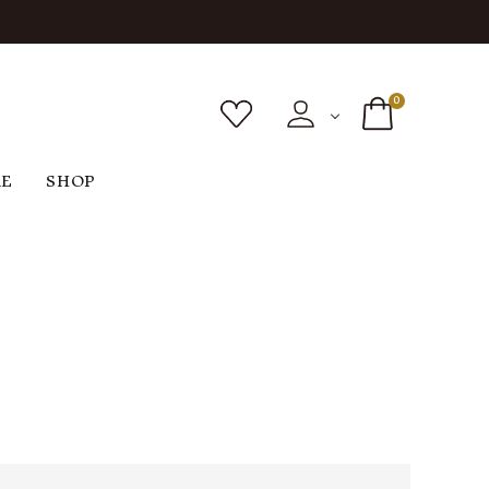
0
RE
SHOP
ボトムス
シューズ
バッグ
F
G
H
I
ヴィンテージ
O
P
R
S