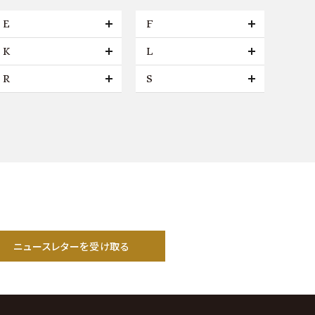
E
F
K
L
R
S
ニュースレターを受け取る