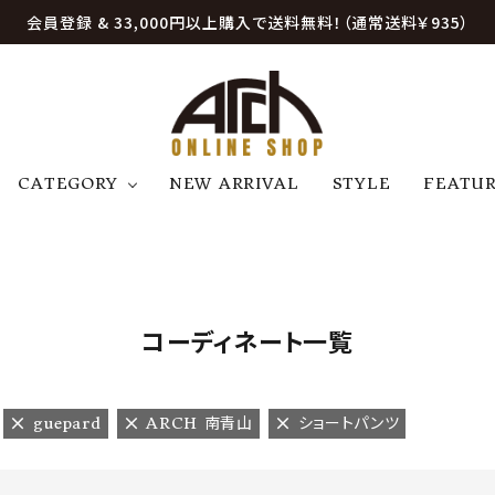
会員登録 & 33,000円以上購入で送料無料！（通常送料￥935）
CATEGORY
NEW ARRIVAL
STYLE
FEATU
アウター
ジャケット
トップス
B
C
D
E
帽子
アクセサリー
ファッション雑貨
K
L
M
N
コーディネート一覧
U
W
etc
guepard
ARCH 南青山
ショートパンツ