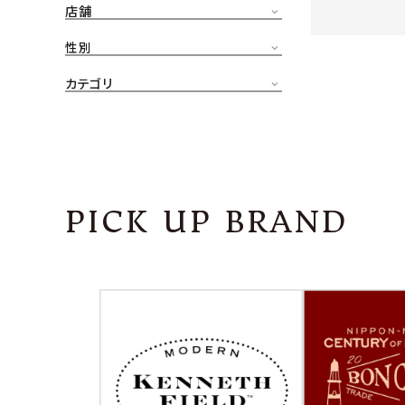
店舗
CONTENTS
ア
性別
SHOP
カテゴリ
INFORMATION
アナ
ご利用ガイド
プライバシーポリシー
PICK UP BRAND
特定商取引法について
お問い合わせ
OFFICIAL WEB SITE
ACCOUNT MENU
ようこそ ゲスト 様
meeting_room
person
ログイン
会員登録