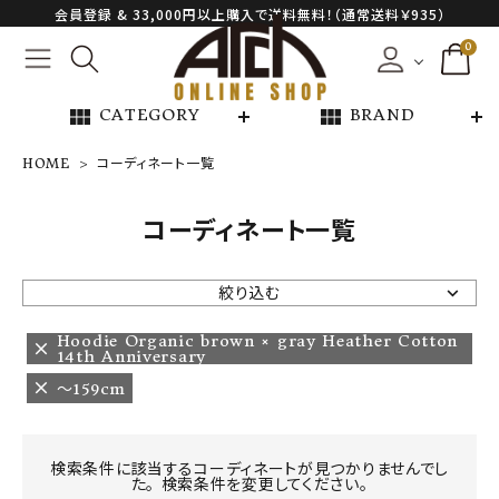
会員登録 & 33,000円以上購入で送料無料！（通常送料￥935）
0
view_module
view_module
CATEGORY
BRAND
HOME
コーディネート一覧
NEW ARRIVAL
コーディネート一覧
ARCH EXCLUSIVE
絞り込む
BRAND
Hoodie Organic brown × gray Heather Cotton
14th Anniversary
〜159cm
CATEGORY
CONTENTS
検索条件に該当するコーディネートが見つかりませんでし
た。 検索条件を変更してください。