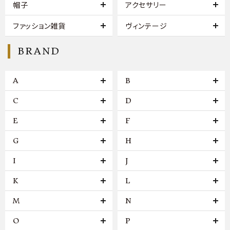
帽子
アクセサリー
ファッション雑貨
ヴィンテージ
BRAND
A
B
C
D
E
F
G
H
I
J
K
L
M
N
O
P