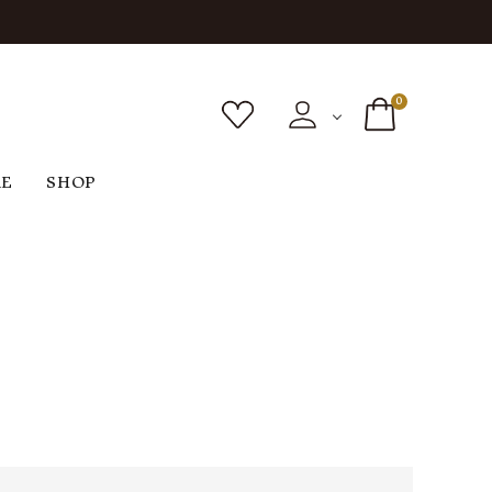
0
RE
SHOP
ボトムス
シューズ
バッグ
F
G
H
I
ヴィンテージ
O
P
R
S