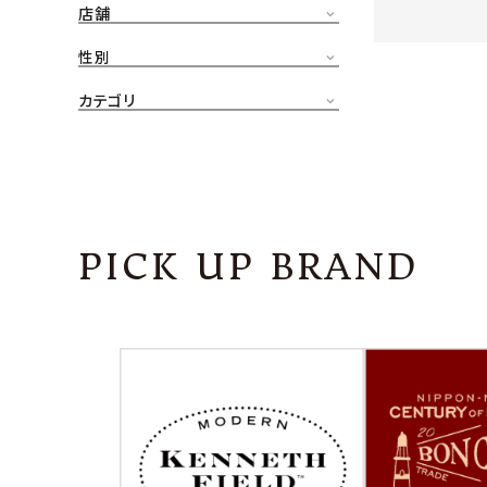
店舗
CONTENTS
ア
性別
SHOP
カテゴリ
INFORMATION
アナ
ご利用ガイド
プライバシーポリシー
PICK UP BRAND
特定商取引法について
お問い合わせ
OFFICIAL WEB SITE
ACCOUNT MENU
ようこそ ゲスト 様
meeting_room
person
ログイン
会員登録