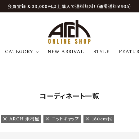
会員登録 & 33,000円以上購入で送料無料！（通常送料￥935）
CATEGORY
NEW ARRIVAL
STYLE
FEATU
アウター
ジャケット
トップス
B
C
D
E
帽子
アクセサリー
ファッション雑貨
K
L
M
N
コーディネート一覧
U
W
etc
ARCH 米村屋
ニットキャップ
160cm代