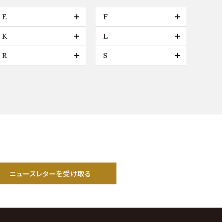
E
F
K
L
R
S
ニュースレターを受け取る