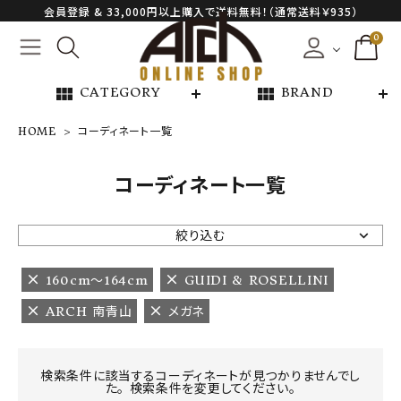
会員登録 & 33,000円以上購入で送料無料！（通常送料￥935）
0
view_module
view_module
CATEGORY
BRAND
HOME
コーディネート一覧
NEW ARRIVAL
コーディネート一覧
ARCH EXCLUSIVE
絞り込む
BRAND
160cm〜164cm
GUIDI & ROSELLINI
ARCH 南青山
メガネ
CATEGORY
CONTENTS
検索条件に該当するコーディネートが見つかりませんでし
た。 検索条件を変更してください。