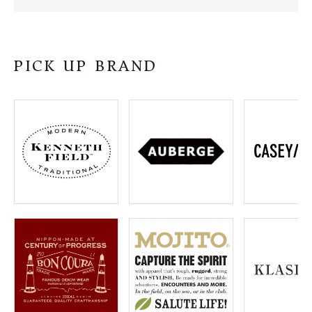
SHOP
INFORMATION
PICK UP BRAND
ご利用ガイド
プライバシーポリシー
特定商取引法について
お問い合わせ
OFFICIAL WEB SITE
ACCOUNT MENU
ようこそ ゲスト 様
meeting_room
person
ログイン
会員登録