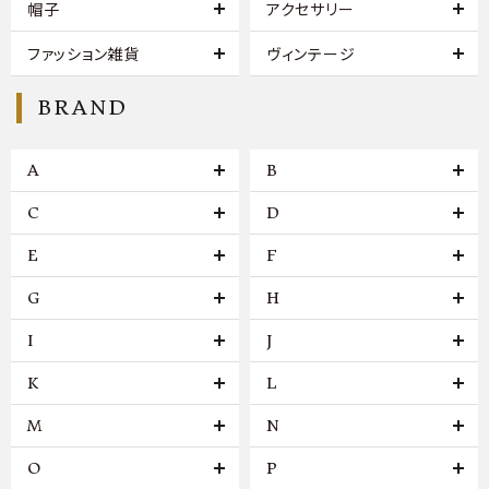
帽子
アクセサリー
ファッション雑貨
ヴィンテージ
BRAND
A
B
C
D
E
F
G
H
I
J
K
L
M
N
O
P