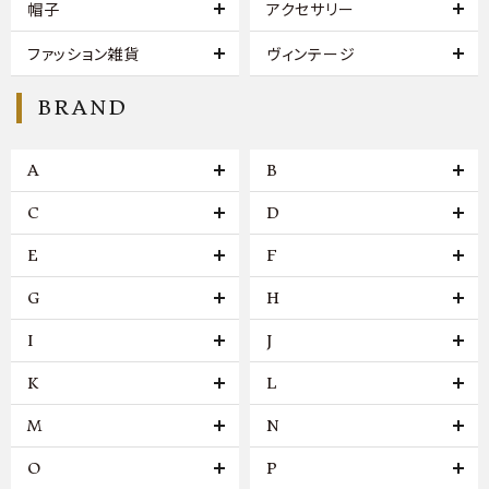
帽子
アクセサリー
ファッション雑貨
ヴィンテージ
BRAND
A
B
C
D
E
F
G
H
I
J
K
L
M
N
O
P