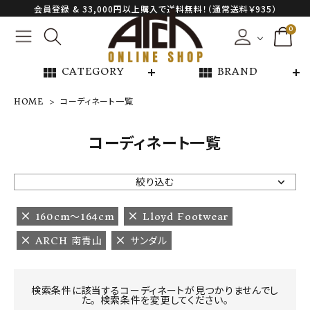
会員登録 & 33,000円以上購入で送料無料！（通常送料￥935）
0
view_module
view_module
CATEGORY
BRAND
HOME
コーディネート一覧
NEW ARRIVAL
コーディネート一覧
ARCH EXCLUSIVE
絞り込む
BRAND
160cm〜164cm
Lloyd Footwear
ARCH 南青山
サンダル
CATEGORY
CONTENTS
検索条件に該当するコーディネートが見つかりませんでし
た。 検索条件を変更してください。