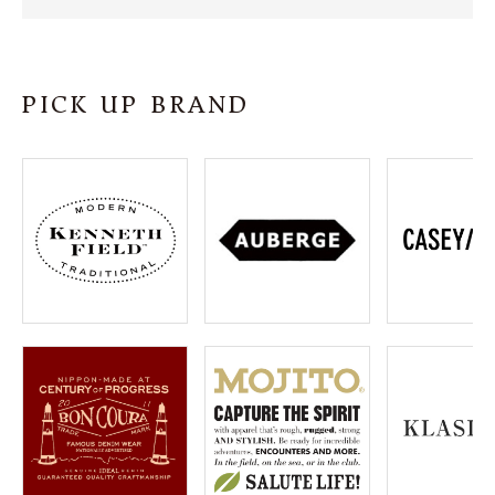
SHOP
INFORMATION
PICK UP BRAND
ご利用ガイド
プライバシーポリシー
特定商取引法について
お問い合わせ
OFFICIAL WEB SITE
ACCOUNT MENU
ようこそ ゲスト 様
meeting_room
person
ログイン
会員登録