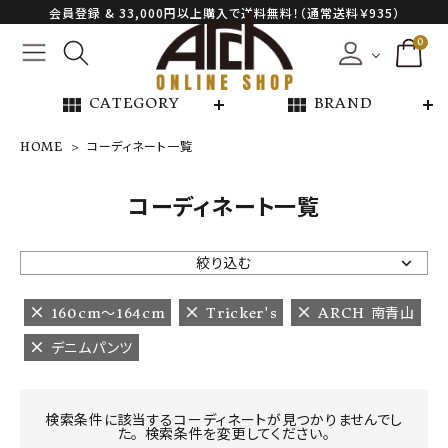
会員登録 & 33,000円以上購入で送料無料！（通常送料￥935）
0
view_module
view_module
CATEGORY
BRAND
HOME
コーディネート一覧
NEW ARRIVAL
コーディネート一覧
ARCH EXCLUSIVE
絞り込む
BRAND
160cm〜164cm
Tricker's
ARCH 南青山
デニムパンツ
CATEGORY
CONTENTS
検索条件に該当するコーディネートが見つかりませんでし
た。 検索条件を変更してください。