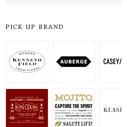
SHOP
INFORMATION
PICK UP BRAND
ご利用ガイド
プライバシーポリシー
特定商取引法について
お問い合わせ
OFFICIAL WEB SITE
ACCOUNT MENU
ようこそ ゲスト 様
meeting_room
person
ログイン
会員登録