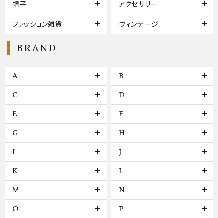
帽子
アクセサリー
ファッション雑貨
ヴィンテージ
BRAND
A
B
C
D
E
F
G
H
I
J
K
L
M
N
O
P