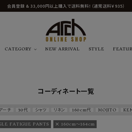
会員登録 & 33,000円以上購入で送料無料！（通常送料￥935）
CATEGORY
NEW ARRIVAL
STYLE
FEATU
アウター
ジャケット
トップス
B
C
D
E
帽子
アクセサリー
ファッション雑貨
K
L
M
N
コーディネート一覧
U
W
etc
アーチ
30代
シャツ
リネン
160cm代
MOJITO
KE
GLE FATIGUE PANTS
160cm〜164cm