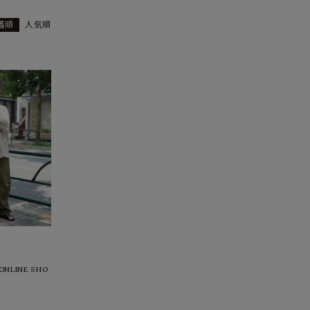
着順
人気順
ーチ
アーチサッポロ
オールデン
トミカ
アストールフレックス
アーツアンドクラフツ
ONLINE SHO