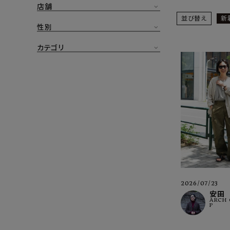
店舗
CONTENTS
並び替え
新
ア
性別
SHOP
カテゴリ
INFORMATION
アナ
ご利用ガイド
プライバシーポリシー
特定商取引法について
お問い合わせ
OFFICIAL WEB SITE
2026/07/23
ACCOUNT MENU
安田
ARCH 
ようこそ ゲスト 様
P
meeting_room
person
ログイン
会員登録