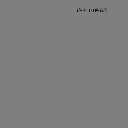
1
件中
1
-
1
件表示
ア ボンタージ
オーベルジュ
アミアカルヴァ