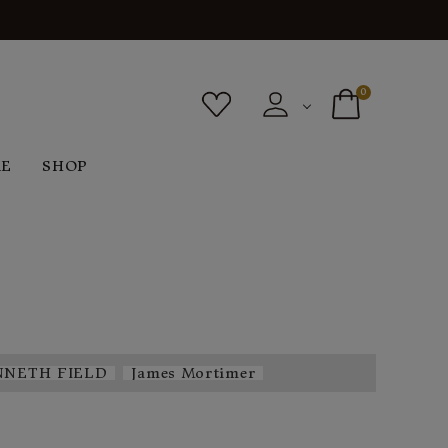
0
RE
SHOP
ボトムス
シューズ
バッグ
F
G
H
I
ヴィンテージ
O
P
R
S
NNETH FIELD
James Mortimer