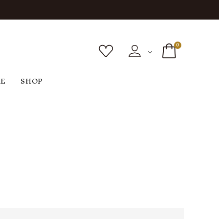
0
RE
SHOP
ボトムス
シューズ
バッグ
F
G
H
I
ヴィンテージ
O
P
R
S