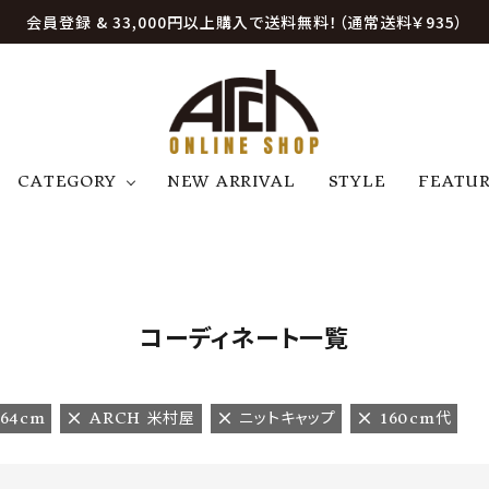
会員登録 & 33,000円以上購入で送料無料！（通常送料￥935）
CATEGORY
NEW ARRIVAL
STYLE
FEATU
アウター
ジャケット
トップス
B
C
D
E
帽子
アクセサリー
ファッション雑貨
K
L
M
N
コーディネート一覧
U
W
etc
64cm
ARCH 米村屋
ニットキャップ
160cm代