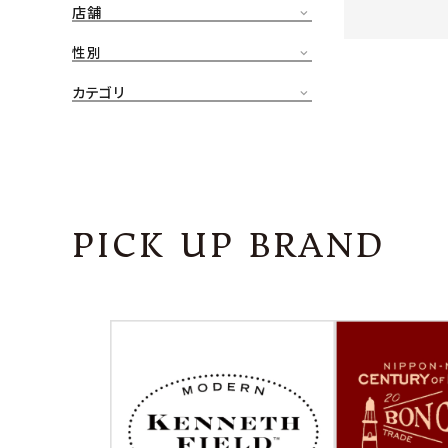
店舗
CONTENTS
ア
性別
SHOP
カテゴリ
INFORMATION
アナ
ご利用ガイド
プライバシーポリシー
PICK UP BRAND
特定商取引法について
お問い合わせ
OFFICIAL WEB SITE
ACCOUNT MENU
ようこそ ゲスト 様
meeting_room
person
ログイン
会員登録