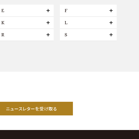
E
F
K
L
R
S
ニュースレターを受け取る