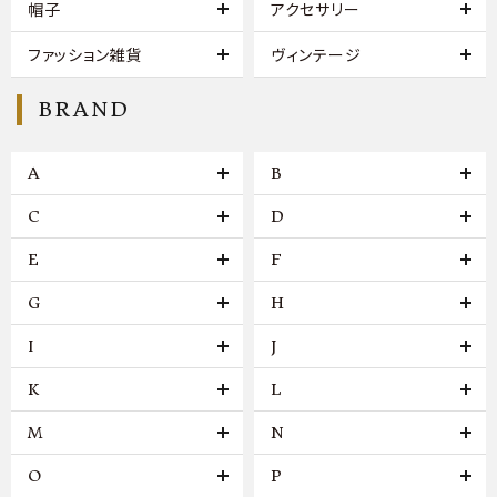
帽子
アクセサリー
ファッション雑貨
ヴィンテージ
BRAND
A
B
C
D
E
F
G
H
I
J
K
L
M
N
O
P