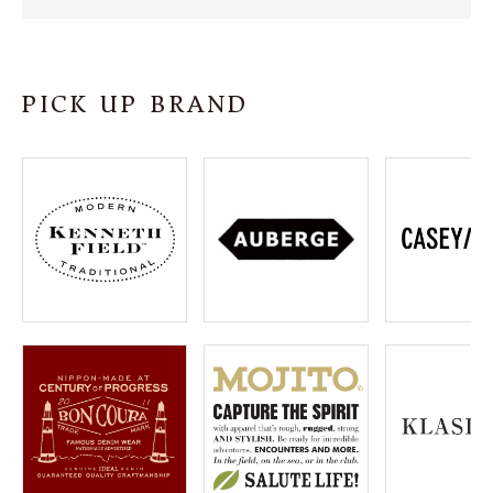
SHOP
INFORMATION
PICK UP BRAND
ご利用ガイド
プライバシーポリシー
特定商取引法について
お問い合わせ
OFFICIAL WEB SITE
ACCOUNT MENU
ようこそ ゲスト 様
meeting_room
person
ログイン
会員登録