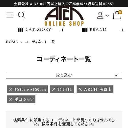
会員登録 & 33,000円以上購入で送料無料！（通常送料￥935）
0
view_module
view_module
CATEGORY
BRAND
HOME
コーディネート一覧
NEW ARRIVAL
コーディネート一覧
ARCH EXCLUSIVE
絞り込む
BRAND
165cm〜169cm
OUTIL
ARCH 南青山
ポロシャツ
CATEGORY
CONTENTS
検索条件に該当するコーディネートが見つかりませんでし
た。 検索条件を変更してください。