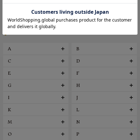
帽子
アクセサリー
ファッション雑貨
ヴィンテージ
BRAND
A
B
C
D
E
F
G
H
I
J
K
L
M
N
O
P