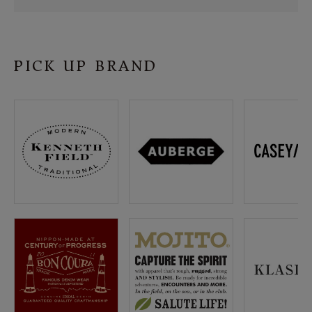
SHOP
INFORMATION
PICK UP BRAND
ご利用ガイド
プライバシーポリシー
特定商取引法について
お問い合わせ
OFFICIAL WEB SITE
ACCOUNT MENU
ようこそ ゲスト 様
meeting_room
person
ログイン
会員登録