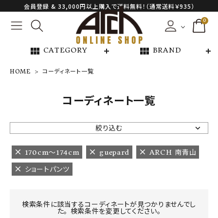
会員登録 & 33,000円以上購入で送料無料！（通常送料￥935）
0
view_module
view_module
CATEGORY
BRAND
HOME
コーディネート一覧
NEW ARRIVAL
コーディネート一覧
ARCH EXCLUSIVE
絞り込む
BRAND
170cm〜174cm
guepard
ARCH 南青山
ショートパンツ
CATEGORY
CONTENTS
検索条件に該当するコーディネートが見つかりませんでし
た。 検索条件を変更してください。