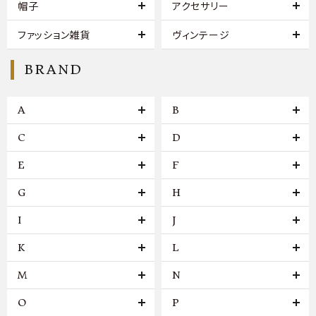
帽子
アクセサリー
ファッション雑貨
ヴィンテージ
BRAND
A
B
C
D
E
F
G
H
I
J
K
L
M
N
O
P