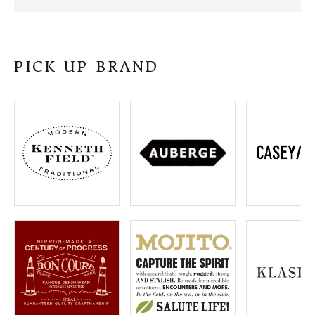
SHOP
INFORMATION
PICK UP BRAND
ご利用ガイド
プライバシーポリシー
特定商取引法について
お問い合わせ
OFFICIAL WEB SITE
ACCOUNT MENU
ようこそ ゲスト 様
meeting_room
person
ログイン
会員登録