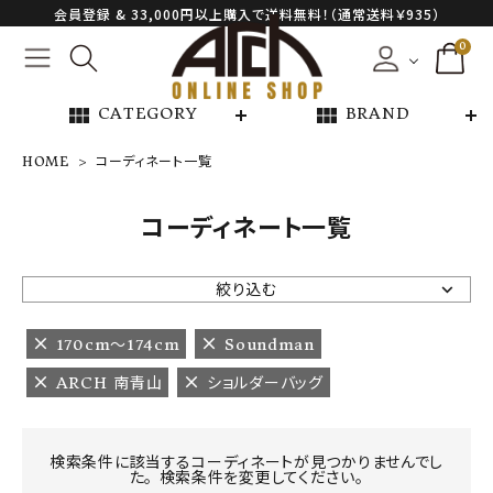
会員登録 & 33,000円以上購入で送料無料！（通常送料￥935）
0
view_module
view_module
CATEGORY
BRAND
HOME
コーディネート一覧
NEW ARRIVAL
コーディネート一覧
ARCH EXCLUSIVE
絞り込む
BRAND
170cm〜174cm
Soundman
ARCH 南青山
ショルダーバッグ
CATEGORY
CONTENTS
検索条件に該当するコーディネートが見つかりませんでし
た。 検索条件を変更してください。