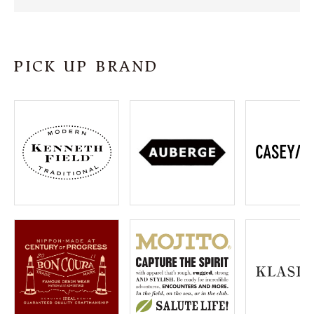
SHOP
INFORMATION
PICK UP BRAND
ご利用ガイド
プライバシーポリシー
特定商取引法について
お問い合わせ
OFFICIAL WEB SITE
ACCOUNT MENU
ようこそ ゲスト 様
meeting_room
person
ログイン
会員登録