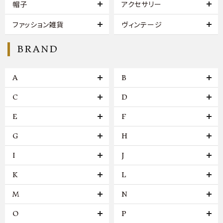
帽子
アクセサリー
ファッション雑貨
ヴィンテージ
BRAND
A
B
C
D
E
F
G
H
I
J
K
L
M
N
O
P