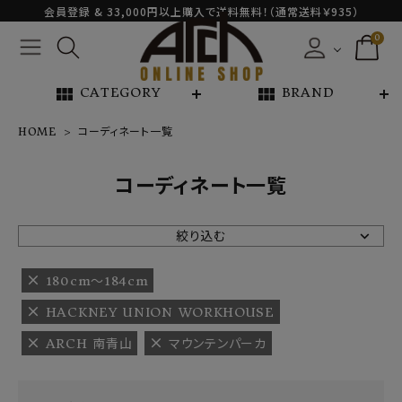
会員登録 & 33,000円以上購入で送料無料！（通常送料￥935）
0
view_module
view_module
CATEGORY
BRAND
HOME
コーディネート一覧
NEW ARRIVAL
コーディネート一覧
ARCH EXCLUSIVE
絞り込む
BRAND
180cm〜184cm
HACKNEY UNION WORKHOUSE
CATEGORY
ARCH 南青山
マウンテンパーカ
CONTENTS