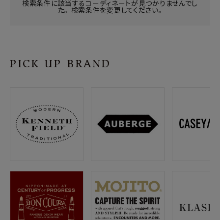
SHOP
検索条件に該当するコーディネートが見つかりませんでし
た。 検索条件を変更してください。
INFORMATION
ご利用ガイド
PICK UP BRAND
プライバシーポリシー
特定商取引法について
お問い合わせ
OFFICIAL WEB SITE
ACCOUNT MENU
ようこそ ゲスト 様
meeting_room
person
ログイン
会員登録