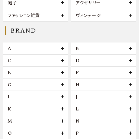
帽子
アクセサリー
ファッション雑貨
ヴィンテージ
BRAND
A
B
C
D
E
F
G
H
I
J
K
L
M
N
O
P