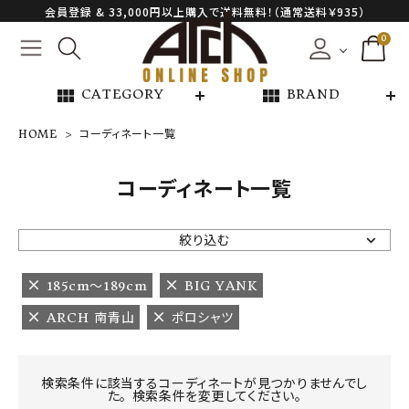
会員登録 & 33,000円以上購入で送料無料！（通常送料￥935）
0
view_module
view_module
CATEGORY
BRAND
HOME
コーディネート一覧
NEW ARRIVAL
コーディネート一覧
ARCH EXCLUSIVE
絞り込む
BRAND
185cm〜189cm
BIG YANK
ARCH 南青山
ポロシャツ
CATEGORY
CONTENTS
検索条件に該当するコーディネートが見つかりませんでし
た。 検索条件を変更してください。