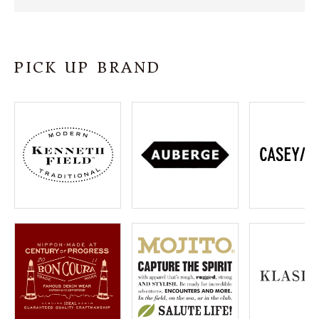
SHOP
INFORMATION
PICK UP BRAND
ご利用ガイド
プライバシーポリシー
特定商取引法について
お問い合わせ
OFFICIAL WEB SITE
ACCOUNT MENU
ようこそ ゲスト 様
meeting_room
person
ログイン
会員登録