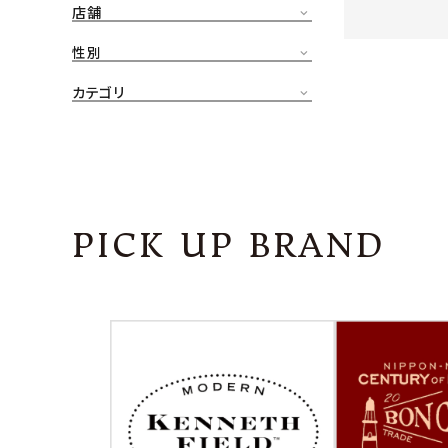
店舗
CONTENTS
ア
性別
SHOP
カテゴリ
INFORMATION
アナ
ご利用ガイド
プライバシーポリシー
PICK UP BRAND
特定商取引法について
お問い合わせ
OFFICIAL WEB SITE
ACCOUNT MENU
ようこそ ゲスト 様
meeting_room
person
ログイン
会員登録