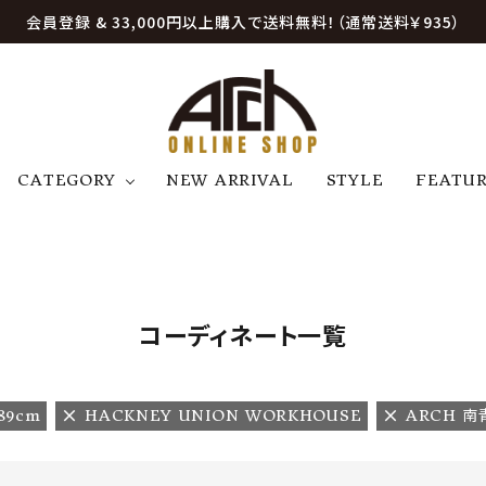
会員登録 & 33,000円以上購入で送料無料！（通常送料￥935）
CATEGORY
NEW ARRIVAL
STYLE
FEATU
アウター
ジャケット
トップス
B
C
D
E
帽子
アクセサリー
ファッション雑貨
K
L
M
N
コーディネート一覧
U
W
etc
89cm
HACKNEY UNION WORKHOUSE
ARCH 南