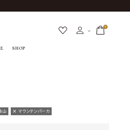
0
RE
SHOP
ボトムス
シューズ
バッグ
F
G
H
I
ヴィンテージ
O
P
R
S
青山
マウンテンパーカ