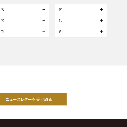
E
F
K
L
R
S
ニュースレターを受け取る