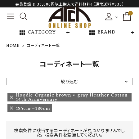
会員登録 & 33,000円以上購入で送料無料！（通常送料￥935）
0
view_module
view_module
CATEGORY
BRAND
HOME
コーディネート一覧
NEW ARRIVAL
コーディネート一覧
ARCH EXCLUSIVE
絞り込む
BRAND
Hoodie Organic brown × gray Heather Cotton
14th Anniversary
185cm〜189cm
CATEGORY
CONTENTS
検索条件に該当するコーディネートが見つかりませんでし
た。 検索条件を変更してください。