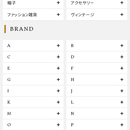
帽子
アクセサリー
ファッション雑貨
ヴィンテージ
BRAND
A
B
C
D
E
F
G
H
I
J
K
L
M
N
O
P