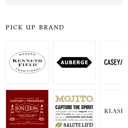
SHOP
INFORMATION
PICK UP BRAND
ご利用ガイド
プライバシーポリシー
特定商取引法について
お問い合わせ
OFFICIAL WEB SITE
ACCOUNT MENU
ようこそ ゲスト 様
meeting_room
person
ログイン
会員登録