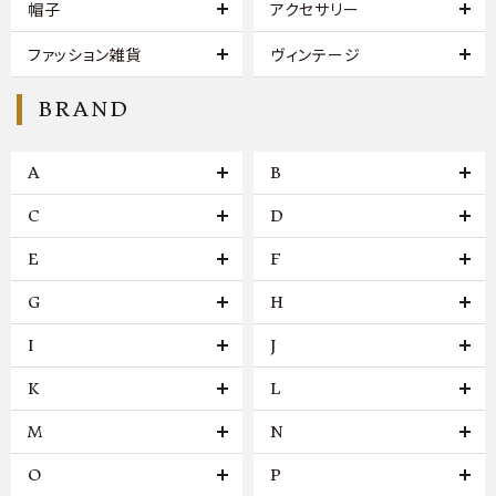
帽子
アクセサリー
ファッション雑貨
ヴィンテージ
BRAND
A
B
C
D
E
F
G
H
I
J
K
L
M
N
O
P