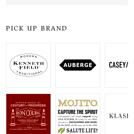
SHOP
INFORMATION
PICK UP BRAND
ご利用ガイド
プライバシーポリシー
特定商取引法について
お問い合わせ
OFFICIAL WEB SITE
ACCOUNT MENU
ようこそ ゲスト 様
meeting_room
person
ログイン
会員登録