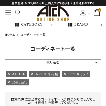
会員登録 & 33,000円以上購入で送料無料！（通常送料￥935）
0
view_module
view_module
CATEGORY
BRAND
HOME
コーディネート一覧
NEW ARRIVAL
コーディネート一覧
ARCH EXCLUSIVE
絞り込む
BRAND
ALDEN
ARCH 米村屋
ニットキャップ
160cm代
CATEGORY
CONTENTS
検索条件に該当するコーディネートが見つかりませんでし
た。 検索条件を変更してください。