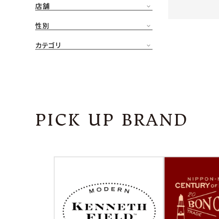
店舗
CONTENTS
ア
性別
SHOP
カテゴリ
INFORMATION
アナ
ご利用ガイド
プライバシーポリシー
PICK UP BRAND
特定商取引法について
お問い合わせ
OFFICIAL WEB SITE
ACCOUNT MENU
ようこそ ゲスト 様
meeting_room
person
ログイン
会員登録