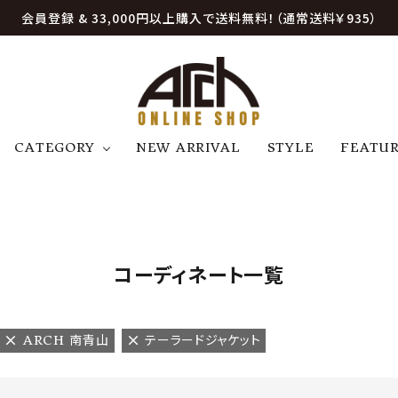
会員登録 & 33,000円以上購入で送料無料！（通常送料￥935）
CATEGORY
NEW ARRIVAL
STYLE
FEATU
アウター
ジャケット
トップス
B
C
D
E
帽子
アクセサリー
ファッション雑貨
K
L
M
N
コーディネート一覧
U
W
etc
ARCH 南青山
テーラードジャケット