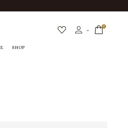
0
RE
SHOP
ボトムス
シューズ
バッグ
F
G
H
I
ヴィンテージ
O
P
R
S