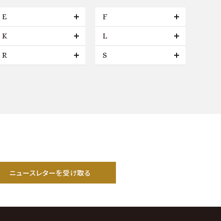
E
F
K
L
R
S
ニュースレターを受け取る