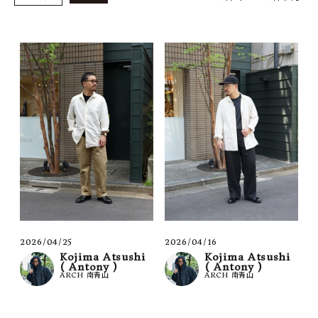
SHOP
INFORMATION
ご利用ガイド
プライバシーポリシー
特定商取引法について
お問い合わせ
OFFICIAL WEB SITE
ACCOUNT MENU
ようこそ ゲスト 様
2026/04/25
2026/04/16
Kojima Atsushi
Kojima Atsushi
( Antony )
( Antony )
meeting_room
person
ログイン
会員登録
ARCH 南青山
ARCH 南青山