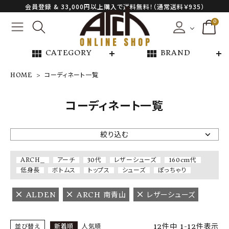
会員登録 & 33,000円以上購入で送料無料！（通常送料￥935）
0
view_module
view_module
CATEGORY
BRAND
HOME
コーディネート一覧
NEW ARRIVAL
コーディネート一覧
ARCH EXCLUSIVE
絞り込む
BRAND
ARCH_
アーチ
30代
レザーシューズ
160cm代
低身長
ボトムス
トップス
シューズ
ぽっちゃり
CATEGORY
ALDEN
ARCH 南青山
レザーシューズ
CONTENTS
12
件中
1
-
12
件表示
並び替え
新着順
人気順