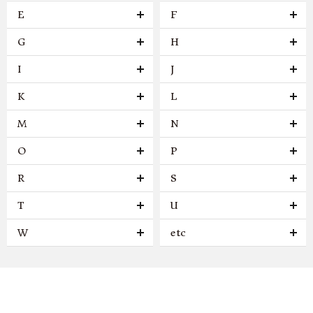
E
F
G
H
I
J
K
L
M
N
O
P
R
S
T
U
W
etc