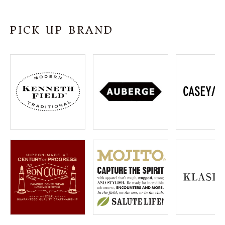
SHOP
PICK UP BRAND
INFORMATION
ご利用ガイド
プライバシーポリシー
特定商取引法について
お問い合わせ
OFFICIAL WEB SITE
ACCOUNT MENU
ようこそ ゲスト 様
meeting_room
person
ログイン
会員登録