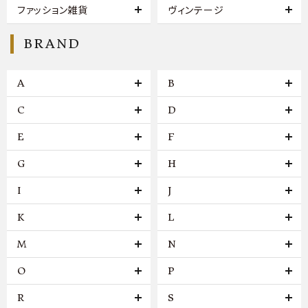
ファッション雑貨
ヴィンテージ
BRAND
A
B
C
D
E
F
G
H
I
J
K
L
M
N
O
P
R
S