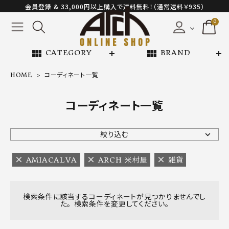
会員登録 & 33,000円以上購入で送料無料！（通常送料￥935）
0
view_module
view_module
CATEGORY
BRAND
HOME
コーディネート一覧
NEW ARRIVAL
コーディネート一覧
ARCH EXCLUSIVE
絞り込む
BRAND
AMIACALVA
ARCH 米村屋
雑貨
CATEGORY
検索条件に該当するコーディネートが見つかりませんでし
た。 検索条件を変更してください。
CONTENTS