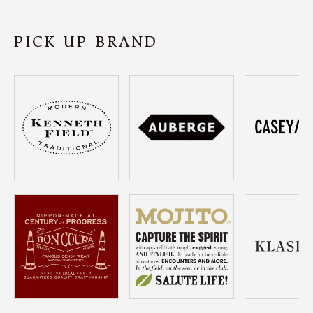
SHOP
PICK UP BRAND
INFORMATION
ご利用ガイド
プライバシーポリシー
特定商取引法について
お問い合わせ
OFFICIAL WEB SITE
ACCOUNT MENU
ようこそ ゲスト 様
meeting_room
person
ログイン
会員登録