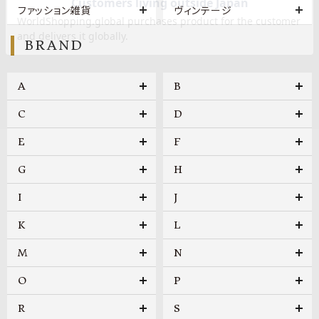
ファッション雑貨
ヴィンテージ
BRAND
A
B
C
D
E
F
G
H
I
J
K
L
M
N
O
P
R
S