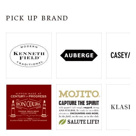
SHOP
PICK UP BRAND
INFORMATION
ご利用ガイド
プライバシーポリシー
特定商取引法について
お問い合わせ
OFFICIAL WEB SITE
ACCOUNT MENU
ようこそ ゲスト 様
meeting_room
person
ログイン
会員登録