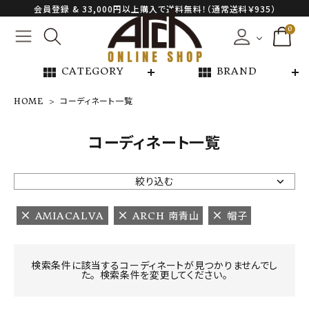
会員登録 & 33,000円以上購入で送料無料！（通常送料￥935）
0
view_module
view_module
CATEGORY
BRAND
HOME
コーディネート一覧
NEW ARRIVAL
コーディネート一覧
ARCH EXCLUSIVE
絞り込む
BRAND
AMIACALVA
ARCH 南青山
帽子
CATEGORY
検索条件に該当するコーディネートが見つかりませんでし
た。 検索条件を変更してください。
CONTENTS