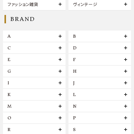
ファッション雑貨
ヴィンテージ
BRAND
A
B
C
D
E
F
G
H
I
J
K
L
M
N
O
P
R
S