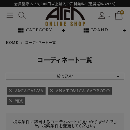
会員登録 & 33,000円以上購入で送料無料！（通常送料￥935）
0
view_module
view_module
CATEGORY
BRAND
HOME
コーディネート一覧
NEW ARRIVAL
コーディネート一覧
ARCH EXCLUSIVE
絞り込む
BRAND
AMIACALVA
ANATOMICA SAPPORO
雑貨
CATEGORY
CONTENTS
検索条件に該当するコーディネートが見つかりませんでし
た。 検索条件を変更してください。