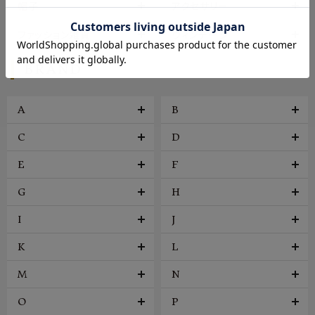
帽子
アクセサリー
ファッション雑貨
ヴィンテージ
BRAND
A
B
C
D
E
F
G
H
I
J
K
L
M
N
O
P