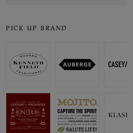
SHOP
INFORMATION
PICK UP BRAND
ご利用ガイド
プライバシーポリシー
特定商取引法について
お問い合わせ
OFFICIAL WEB SITE
ACCOUNT MENU
ようこそ ゲスト 様
meeting_room
person
ログイン
会員登録