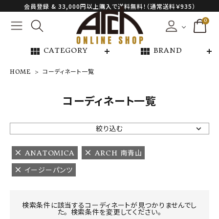
会員登録 & 33,000円以上購入で送料無料！（通常送料￥935）
0
view_module
view_module
CATEGORY
BRAND
HOME
コーディネート一覧
NEW ARRIVAL
コーディネート一覧
ARCH EXCLUSIVE
絞り込む
BRAND
ANATOMICA
ARCH 南青山
イージーパンツ
CATEGORY
CONTENTS
検索条件に該当するコーディネートが見つかりませんでし
た。 検索条件を変更してください。