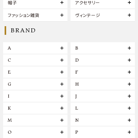
帽子
アクセサリー
ファッション雑貨
ヴィンテージ
BRAND
A
B
C
D
E
F
G
H
I
J
K
L
M
N
O
P