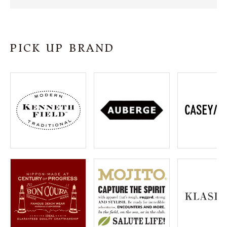
SHOP
INFORMATION
PICK UP BRAND
ご利用ガイド
プライバシーポリシー
特定商取引法について
お問い合わせ
OFFICIAL WEB SITE
ACCOUNT MENU
ようこそ ゲスト 様
meeting_room
person
ログイン
会員登録