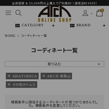
会員登録 & 33,000円以上購入で送料無料！（通常送料￥935）
0
view_module
view_module
CATEGORY
BRAND
HOME
コーディネート一覧
NEW ARRIVAL
コーディネート一覧
ARCH EXCLUSIVE
絞り込む
BRAND
ANATOMICA
ARCH 南青山
その他ボトムス
CATEGORY
CONTENTS
検索条件に該当するコーディネートが見つかりませんでし
た。 検索条件を変更してください。