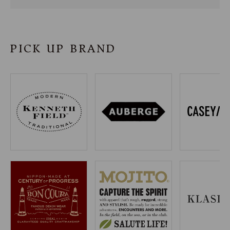
SHOP
INFORMATION
PICK UP BRAND
ご利用ガイド
プライバシーポリシー
特定商取引法について
お問い合わせ
OFFICIAL WEB SITE
ACCOUNT MENU
ようこそ ゲスト 様
meeting_room
person
ログイン
会員登録