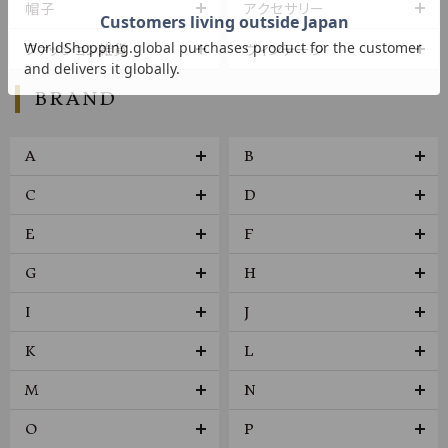
帽子
アクセサリー
ファッション雑貨
ヴィンテージ
BRAND
A
B
C
D
E
F
G
H
I
J
K
L
M
N
O
P