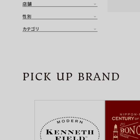
店舗
CONTENTS
ア
性別
SHOP
カテゴリ
INFORMATION
アナ
ご利用ガイド
プライバシーポリシー
PICK UP BRAND
特定商取引法について
お問い合わせ
OFFICIAL WEB SITE
ACCOUNT MENU
ようこそ ゲスト 様
meeting_room
person
ログイン
会員登録