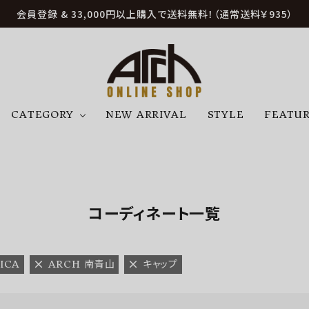
会員登録 & 33,000円以上購入で送料無料！（通常送料￥935）
CATEGORY
NEW ARRIVAL
STYLE
FEATU
アウター
ジャケット
トップス
B
C
D
E
帽子
アクセサリー
ファッション雑貨
K
L
M
N
コーディネート一覧
U
W
etc
ICA
ARCH 南青山
キャップ