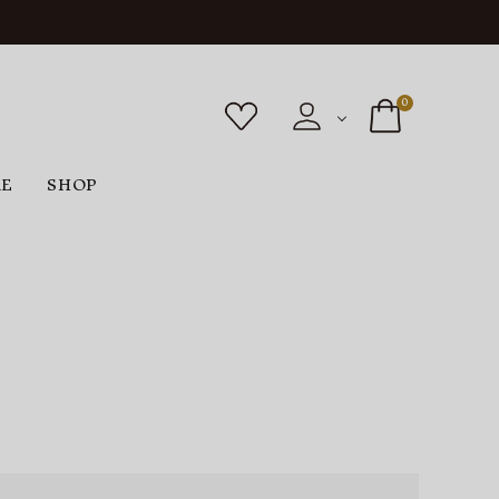
0
RE
SHOP
ボトムス
シューズ
バッグ
F
G
H
I
ヴィンテージ
O
P
R
S