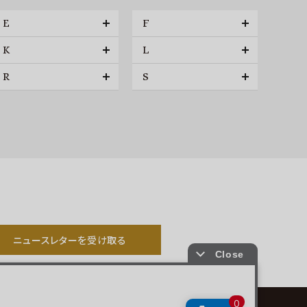
E
F
K
L
R
S
ニュースレターを受け取る