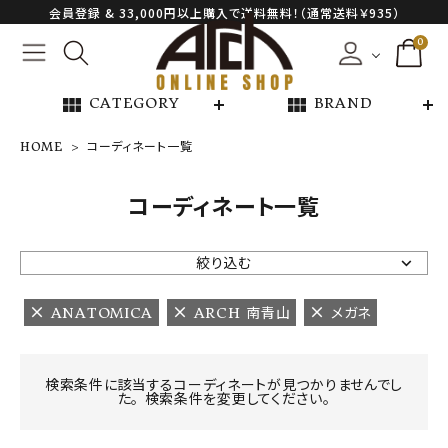
会員登録 & 33,000円以上購入で送料無料！（通常送料￥935）
0
view_module
view_module
CATEGORY
BRAND
HOME
コーディネート一覧
NEW ARRIVAL
コーディネート一覧
ARCH EXCLUSIVE
絞り込む
BRAND
ANATOMICA
ARCH 南青山
メガネ
CATEGORY
検索条件に該当するコーディネートが見つかりませんでし
た。 検索条件を変更してください。
CONTENTS