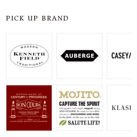
SHOP
PICK UP BRAND
INFORMATION
ご利用ガイド
プライバシーポリシー
特定商取引法について
お問い合わせ
OFFICIAL WEB SITE
ACCOUNT MENU
ようこそ ゲスト 様
meeting_room
person
ログイン
会員登録