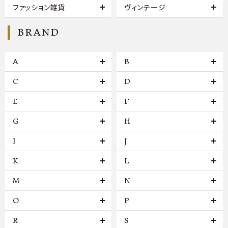
ファッション雑貨
ヴィンテージ
BRAND
A
B
C
D
E
F
G
H
I
J
K
L
M
N
O
P
R
S