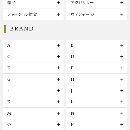
帽子
アクセサリー
ファッション雑貨
ヴィンテージ
BRAND
A
B
C
D
E
F
G
H
I
J
K
L
M
N
O
P