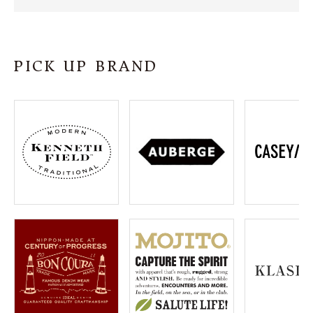
SHOP
INFORMATION
PICK UP BRAND
ご利用ガイド
プライバシーポリシー
特定商取引法について
お問い合わせ
OFFICIAL WEB SITE
ACCOUNT MENU
ようこそ ゲスト 様
meeting_room
person
ログイン
会員登録