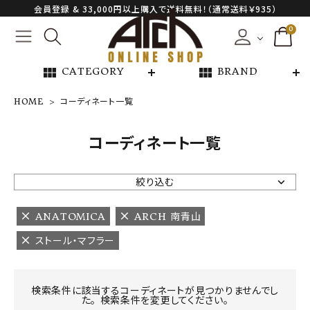
会員登録 & 33,000円以上購入で送料無料！（通常送料￥935）
0
view_module
view_module
CATEGORY
BRAND
HOME
コーディネート一覧
NEW ARRIVAL
コーディネート一覧
ARCH EXCLUSIVE
絞り込む
BRAND
ANATOMICA
ARCH 南青山
ストール・マフラー
CATEGORY
CONTENTS
検索条件に該当するコーディネートが見つかりませんでし
た。 検索条件を変更してください。