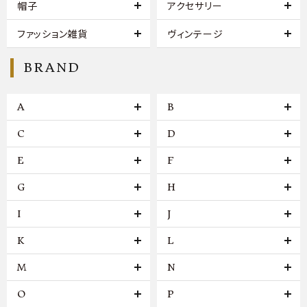
帽子
アクセサリー
ファッション雑貨
ヴィンテージ
BRAND
A
B
C
D
E
F
G
H
I
J
K
L
M
N
O
P