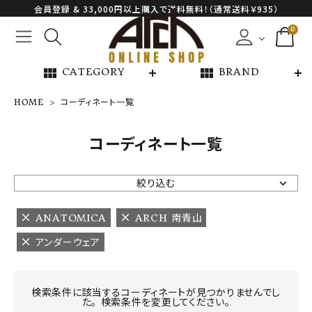
会員登録 & 33,000円以上購入で送料無料！（通常送料￥935）
0
view_module
view_module
CATEGORY
BRAND
HOME
コーディネート一覧
NEW ARRIVAL
コーディネート一覧
ARCH EXCLUSIVE
絞り込む
BRAND
ANATOMICA
ARCH 南青山
アンダーウェア
CATEGORY
CONTENTS
検索条件に該当するコーディネートが見つかりませんでし
た。 検索条件を変更してください。