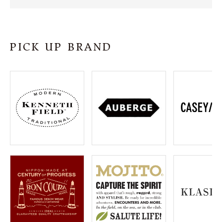
SHOP
INFORMATION
PICK UP BRAND
ご利用ガイド
プライバシーポリシー
特定商取引法について
お問い合わせ
OFFICIAL WEB SITE
ACCOUNT MENU
ようこそ ゲスト 様
meeting_room
person
ログイン
会員登録