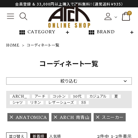
会員登録 & 33,000円以上購入で送料無料！（通常送料￥935）
0
view_module
view_module
CATEGORY
BRAND
HOME
コーディネート一覧
NEW ARRIVAL
コーディネート一覧
ARCH EXCLUSIVE
絞り込む
BRAND
ARCH_
アーチ
コットン
30代
カジュアル
夏
シャツ
リネン
レザーシューズ
SS
CATEGORY
ANATOMICA
ARCH 南青山
スニーカー
CONTENTS
2
件中
1
-
2
件表示
並び替え
新着順
人気順