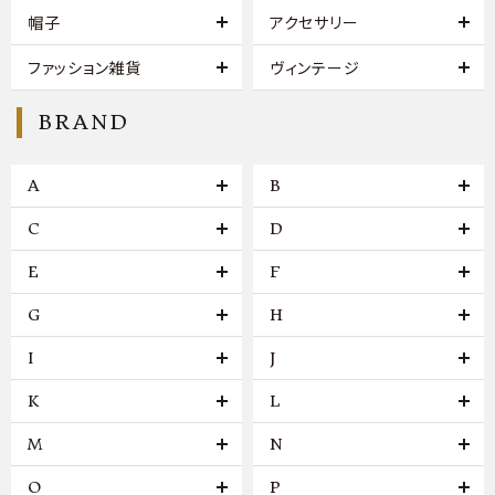
帽子
アクセサリー
ファッション雑貨
ヴィンテージ
BRAND
A
B
C
D
E
F
G
H
I
J
K
L
M
N
O
P