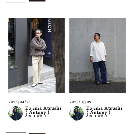
SHOP
INFORMATION
ご利用ガイド
プライバシーポリシー
特定商取引法について
お問い合わせ
OFFICIAL WEB SITE
ACCOUNT MENU
ようこそ ゲスト 様
2026/04/26
2025/05/09
Kojima Atsushi
Kojima Atsushi
( Antony )
( Antony )
meeting_room
person
ログイン
会員登録
ARCH 南青山
ARCH 南青山