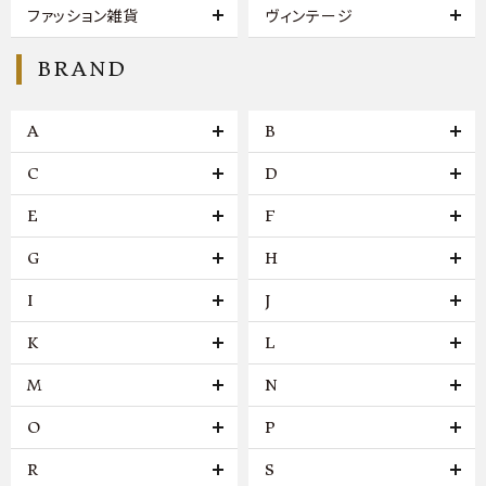
ファッション雑貨
ヴィンテージ
BRAND
A
B
C
D
E
F
G
H
I
J
K
L
M
N
O
P
R
S