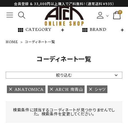
会員登録 & 33,000円以上購入で送料無料！（通常送料￥935）
0
view_module
view_module
CATEGORY
BRAND
HOME
コーディネート一覧
NEW ARRIVAL
コーディネート一覧
ARCH EXCLUSIVE
絞り込む
BRAND
ANATOMICA
ARCH 南青山
シャツ
CATEGORY
検索条件に該当するコーディネートが見つかりませんでし
た。 検索条件を変更してください。
CONTENTS