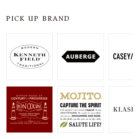
SHOP
PICK UP BRAND
INFORMATION
ご利用ガイド
プライバシーポリシー
特定商取引法について
お問い合わせ
OFFICIAL WEB SITE
ACCOUNT MENU
ようこそ ゲスト 様
meeting_room
person
ログイン
会員登録