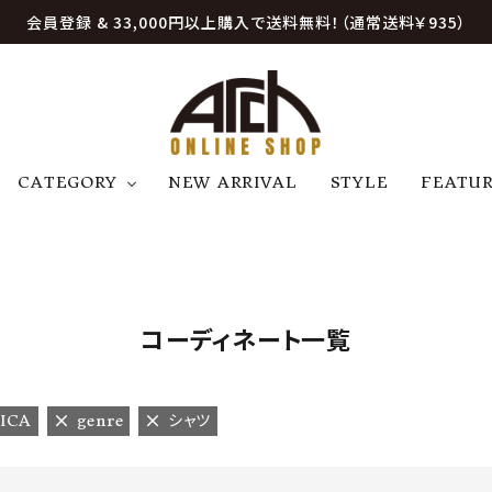
会員登録 & 33,000円以上購入で送料無料！（通常送料￥935）
CATEGORY
NEW ARRIVAL
STYLE
FEATU
アウター
ジャケット
トップス
B
C
D
E
帽子
アクセサリー
ファッション雑貨
K
L
M
N
コーディネート一覧
U
W
etc
ICA
genre
シャツ