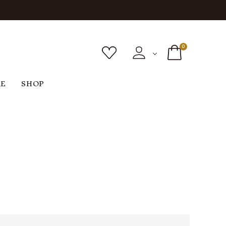
0
RE
SHOP
ボトムス
シューズ
バッグ
F
G
H
I
ヴィンテージ
O
P
R
S