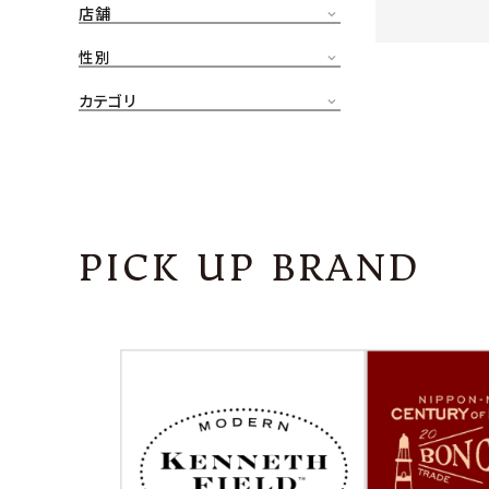
店舗
CONTENTS
ア
性別
SHOP
カテゴリ
INFORMATION
アナ
ご利用ガイド
プライバシーポリシー
PICK UP BRAND
特定商取引法について
お問い合わせ
OFFICIAL WEB SITE
ACCOUNT MENU
ようこそ ゲスト 様
meeting_room
person
ログイン
会員登録