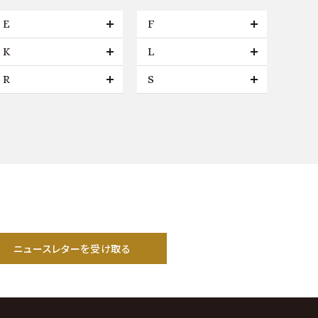
E
F
K
L
R
S
ニュースレターを受け取る