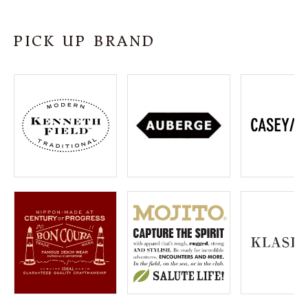
SHOP
PICK UP BRAND
INFORMATION
ご利用ガイド
プライバシーポリシー
特定商取引法について
お問い合わせ
OFFICIAL WEB SITE
ACCOUNT MENU
ようこそ ゲスト 様
meeting_room
person
ログイン
会員登録