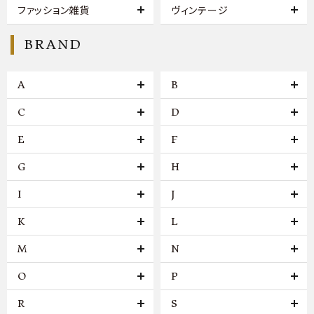
ファッション雑貨
ヴィンテージ
BRAND
A
B
C
D
E
F
G
H
I
J
K
L
M
N
O
P
R
S