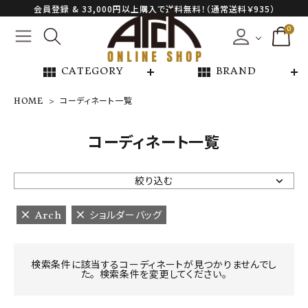
会員登録 & 33,000円以上購入で送料無料！（通常送料￥935）
0
view_module
view_module
CATEGORY
BRAND
HOME
コーディネート一覧
NEW ARRIVAL
コーディネート一覧
ARCH EXCLUSIVE
絞り込む
BRAND
Arch
ショルダーバッグ
CATEGORY
検索条件に該当するコーディネートが見つかりませんでし
た。 検索条件を変更してください。
CONTENTS