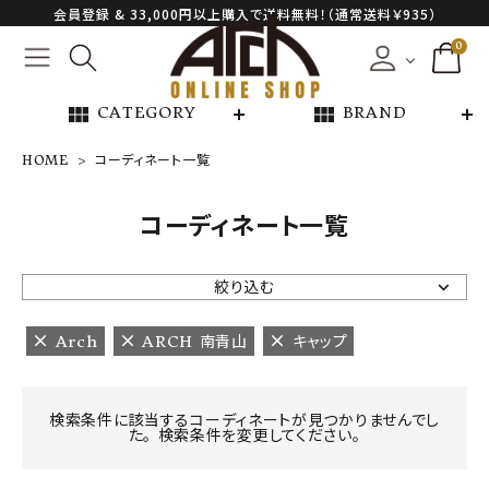
会員登録 & 33,000円以上購入で送料無料！（通常送料￥935）
0
view_module
view_module
CATEGORY
BRAND
HOME
コーディネート一覧
NEW ARRIVAL
コーディネート一覧
ARCH EXCLUSIVE
絞り込む
BRAND
Arch
ARCH 南青山
キャップ
CATEGORY
検索条件に該当するコーディネートが見つかりませんでし
た。 検索条件を変更してください。
CONTENTS