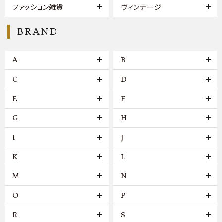
ファッション雑貨
ヴィンテージ
BRAND
A
B
C
D
E
F
G
H
I
J
K
L
M
N
O
P
R
S