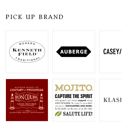
SHOP
PICK UP BRAND
INFORMATION
ご利用ガイド
プライバシーポリシー
特定商取引法について
お問い合わせ
OFFICIAL WEB SITE
ACCOUNT MENU
ようこそ ゲスト 様
meeting_room
person
ログイン
会員登録