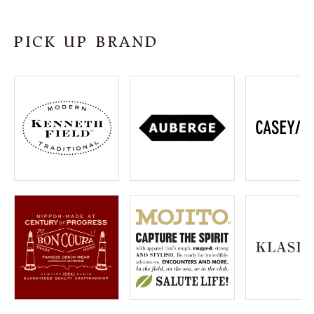
SHOP
PICK UP BRAND
INFORMATION
ご利用ガイド
プライバシーポリシー
特定商取引法について
お問い合わせ
OFFICIAL WEB SITE
ACCOUNT MENU
ようこそ ゲスト 様
meeting_room
person
ログイン
会員登録