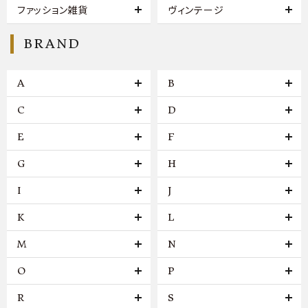
ファッション雑貨
ヴィンテージ
BRAND
A
B
C
D
E
F
G
H
I
J
K
L
M
N
O
P
R
S