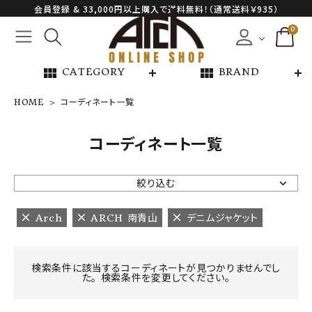
会員登録 & 33,000円以上購入で送料無料！（通常送料￥935）
0
view_module
view_module
CATEGORY
BRAND
HOME
コーディネート一覧
NEW ARRIVAL
コーディネート一覧
ARCH EXCLUSIVE
絞り込む
BRAND
Arch
ARCH 南青山
デニムジャケット
CATEGORY
検索条件に該当するコーディネートが見つかりませんでし
た。 検索条件を変更してください。
CONTENTS