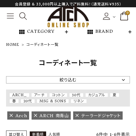
会員登録 & 33,000円以上購入で送料無料！（通常送料￥935）
0
view_module
view_module
CATEGORY
BRAND
HOME
コーディネート一覧
NEW ARRIVAL
コーディネート一覧
ARCH EXCLUSIVE
絞り込む
BRAND
ARCH_
アーチ
コットン
30代
カジュアル
夏
春
20代
MSG & SONS
リネン
CATEGORY
Arch
ARCH 南青山
テーラードジャケット
CONTENTS
6
件中
1
-
6
件表示
並び替え
新着順
人気順