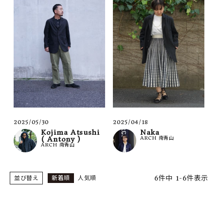
2025/05/30
2025/04/18
Kojima Atsushi
Naka
( Antony )
ARCH 南青山
ARCH 南青山
6
件中
1
-
6
件表示
並び替え
新着順
人気順