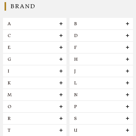
BRAND
A
B
C
D
E
F
G
H
I
J
K
L
M
N
O
P
R
S
T
U