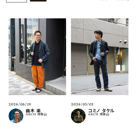
SHOP
INFORMATION
ご利用ガイド
プライバシーポリシー
特定商取引法について
お問い合わせ
OFFICIAL WEB SITE
ACCOUNT MENU
ようこそ ゲスト 様
2026/06/19
2026/05/03
曲木 楽
コミノ タケル
ARCH 南青山
ARCH 南青山
meeting_room
person
ログイン
会員登録